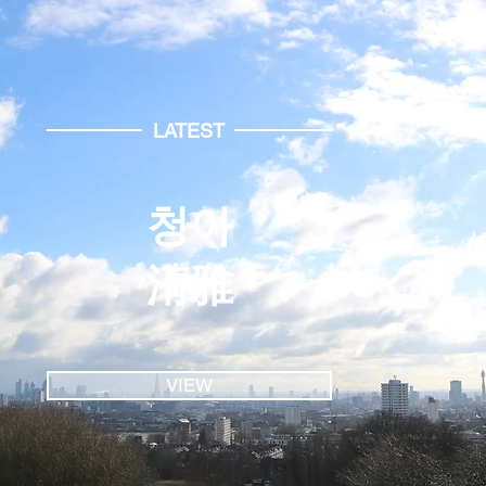
LATEST
청아
淸雅
VIEW